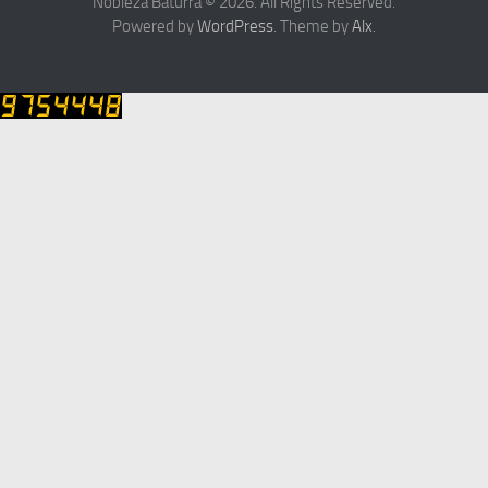
Nobleza Baturra © 2026. All Rights Reserved.
Powered by
WordPress
. Theme by
Alx
.