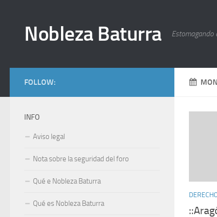
Nobleza Baturra
Estomagando 
FOLLOW:
MON
INFO
Aviso legal
Nota sobre la seguridad del foro
Qué e Nobleza Baturra
DERECHOS
Qué es Nobleza Baturra
::Arag