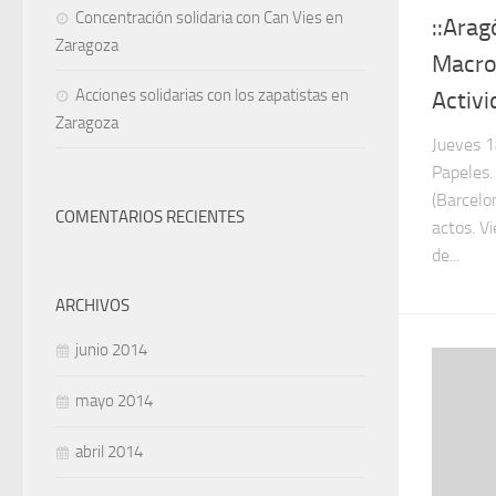
Concentración solidaria con Can Vies en
::Arag
Zaragoza
Macro
Acciones solidarias con los zapatistas en
Activi
Zaragoza
Jueves 1
Papeles.
(Barcelo
COMENTARIOS RECIENTES
actos. V
de...
ARCHIVOS
junio 2014
mayo 2014
abril 2014