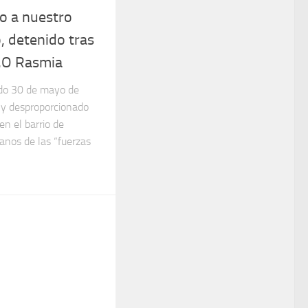
 a nuestro
 detenido tras
S.O Rasmia
ado 30 de mayo de
l y desproporcionado
n el barrio de
anos de las “fuerzas