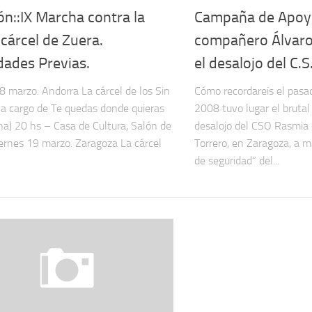
ón::IX Marcha contra la
Campaña de Apoyo
cárcel de Zuera.
compañero Álvaro,
dades Previas.
el desalojo del C.
8 marzo. Andorra La cárcel de los Sin
Cómo recordareis el pas
 a cargo de Te quedas donde quieras
2008 tuvo lugar el bruta
na) 20 hs – Casa de Cultura, Salón de
desalojo del CSO Rasmia e
iernes 19 marzo. Zaragoza La cárcel
Torrero, en Zaragoza, a m
de seguridad” del...