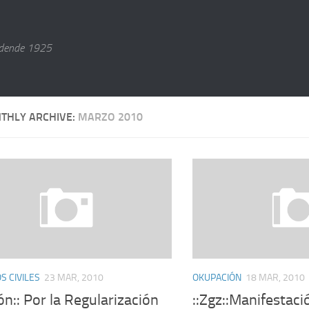
dende 1925
THLY ARCHIVE:
MARZO 2010
 CIVILES
23 MAR, 2010
OKUPACIÓN
18 MAR, 2010
ón:: Por la Regularización
::Zgz::Manifestaci