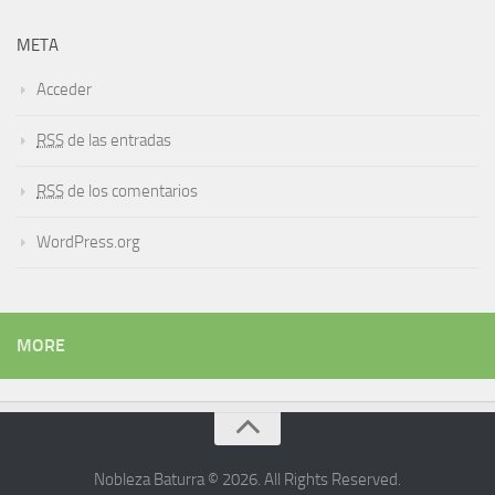
META
Acceder
RSS
de las entradas
RSS
de los comentarios
WordPress.org
MORE
Nobleza Baturra © 2026. All Rights Reserved.