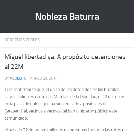
Nobleza Baturra
DERECHOS CIVILES
Miguel libertad ya. A propósito detenciones
el 22M
BY
ABUELITO
· MARZO 29, 2014
Tras confirmarse que, el único de los detenidos en las brutales
cargas policiales contra las Marchas de la Dignidad, el 22 de marzo
en la plaza de Colón, que ha sido enviado a prisión, es de
Carabanchel, vecinos y vecinas del barrio hicieron público este
comunicado:
El pasado 22 de marzo millones de personas tomaron las calles de