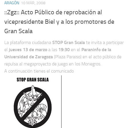
ARAGÓN
10 MAR, 2008
::Zgz:: Acto Público de reprobación al
vicepresidente Biel y a los promotores de
Gran Scala
La plataforma ciudadana
STOP Gran Scala
te invita a participar
el
jueves 13 de marzo
a las
19:30
en el
Paraninfo de la
Universidad de Zaragoza
(Plaza Paraiso) en el acto público de
repulsa al megaproyecto de juego en los Monegros.
A continuación tienes el comunicado