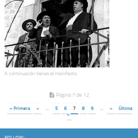
A continuación tienes el manifiesto:
Página 7 de 12
« Primera
«
...
5
6
7
8
9
...
»
Última
»
FOLLOW: