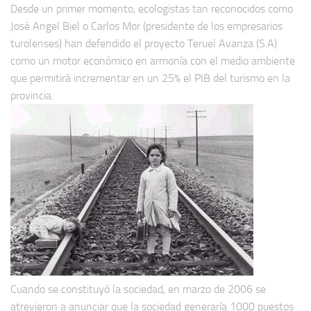
Desde un primer momento, ecologistas tan reconocidos como
José Angel Biel o Carlos Mor (presidente de los empresarios
turolenses) han defendido el proyecto Teruel Avanza (S.A)
como un motor económico en armonía con el medio ambiente
que permitirá incrementar en un 25% el PIB del turismo en la
provincia.
Cuando se constituyó la sociedad, en marzo de 2006 se
atrevieron a anunciar que la sociedad generaría 1000 puestos