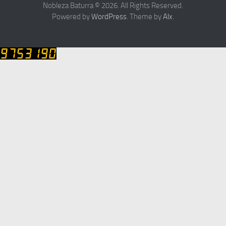
Nobleza Baturra © 2026. All Rights Reserved.
Powered by
WordPress
. Theme by
Alx
.