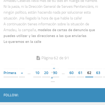
Amadeu Casellas lleva más de 60 días en huelga de hambre.
Ni la jueza, ni la Dirección General de Serveis Penitenciàris, ni
ningún político, están haciendo nada por solucionar esta
situación. ¡Ha llegado la hora de que hable la calle!
A continuación tienes información sobre la situación de
Amadeu, la campaña,
modelos de cartas de denuncia que
puedes utilizar y las direcciones a las que enviarlas
.
Lo queremos en la calle
Página 62 de 91
«
Primera
«
...
10
20
30
...
60
61
62
63
»
FOLLOW: