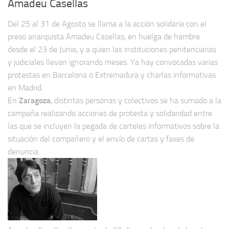
Amadeu Casellas
Del 25 al 31 de Agosto se llama a la acción solidaria con el
preso anarquista Amadeu Casellas, en huelga de hambre
desde el 23 de Junio, y a quien las instituciones penitenciarias
y judiciales llevan ignorando meses. Ya hay convocadas varias
protestas en Barcelona o Extremadura y charlas informativas
en Madrid.
En
Zaragoza
, distintas personas y colectivos se ha sumado a la
campaña realizando acciones de protesta y solidaridad entre
las que se incluyen la pegada de carteles informativos sobre la
situación del compañero y el envío de cartas y faxes de
denuncia.