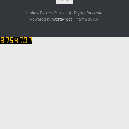
Nobleza Baturra © 2026. All Rights Reserved.
Powered by
WordPress
. Theme by
Alx
.