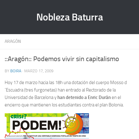
Nobleza Baturra
ARAGÓN
::Aragón:: Podemos vivir sin capitalismo
BY
BOIRA
· MARZO 17, 2009
Hoy 17 de marzo hacia las 18h una dotación del cuerpo Mosso d
´Escuadra (tres furgonetas) han entrado al Rectorado de la
Universidad de Barcelona y
han detenido a Enric Durán
en el
encierro que mantienen los estudiantes contra el plan Bolonia.