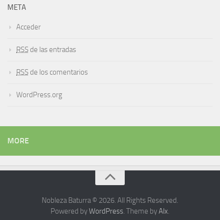
META
Acceder
RSS
de las entradas
RSS
de los comentarios
WordPress.org
MORE
Nobleza Baturra © 2026. All Rights Reserved.
Powered by
WordPress
. Theme by
Alx
.