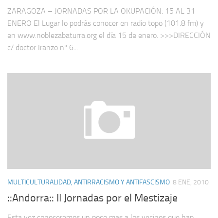
ZARAGOZA – JORNADAS POR LA OKUPACIÓN: 15 AL 31
ENERO El Lugar lo podrás conocer en radio topo (101.8 fm) y
en www.noblezabaturra.org el día 15 de enero. >>>DIRECCIÓN
c/ doctor Iranzo nº 6...
MULTICULTURALIDAD, ANTIRRACISMO Y ANTIFASCISMO
8 ENE, 2010
::Andorra:: II Jornadas por el Mestizaje
Esta vez conoceremos un poco mas a los vecinos que han