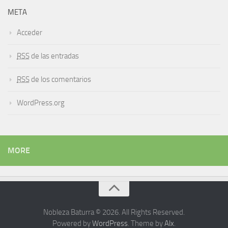
META
Acceder
RSS
de las entradas
RSS
de los comentarios
WordPress.org
MORE
Nobleza Baturra © 2026. All Rights Reserved.
Powered by
WordPress
. Theme by
Alx
.