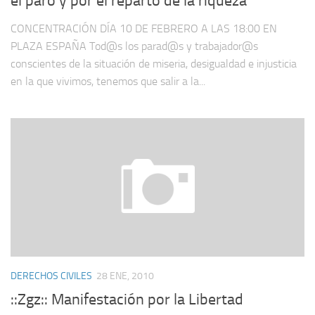
el paro y por el reparto de la riqueza
CONCENTRACIÓN DÍA 10 DE FEBRERO A LAS 18:00 EN
PLAZA ESPAÑA Tod@s los parad@s y trabajador@s
conscientes de la situa­ción de miseria, desigualdad e injusticia
en la que vivimos, tene­mos que salir a la...
DERECHOS CIVILES
28 ENE, 2010
::Zgz:: Manifestación por la Libertad