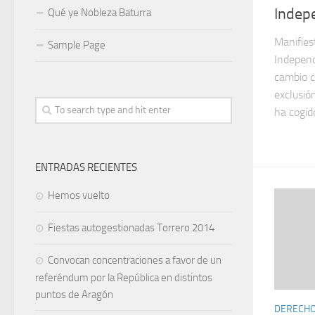
Indep
Qué ye Nobleza Baturra
Manifies
Sample Page
Independ
cambio cl
exclusió
ha cogid
ENTRADAS RECIENTES
Hemos vuelto
Fiestas autogestionadas Torrero 2014
Convocan concentraciones a favor de un
referéndum por la República en distintos
puntos de Aragón
DERECHOS