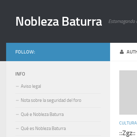
Nobleza Baturra
Estomagando 
FOLLOW:
AUT
INFO
Aviso legal
Nota sobre la seguridad del foro
Qué e Nobleza Baturra
CULTURA
Qué es Nobleza Baturra
::Zgz: