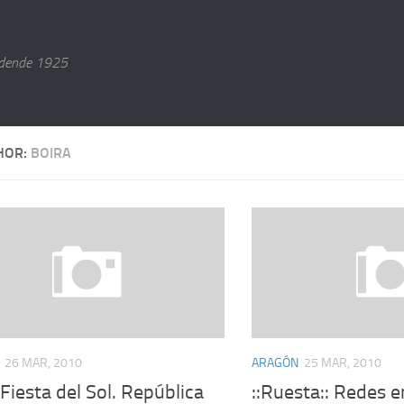
dende 1925
HOR:
BOIRA
26 MAR, 2010
ARAGÓN
25 MAR, 2010
: Fiesta del Sol. República
::Ruesta:: Redes e