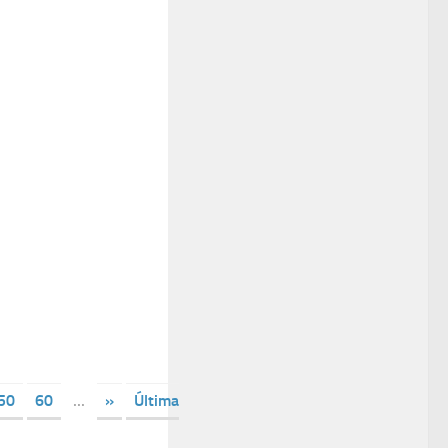
50
60
...
»
Última