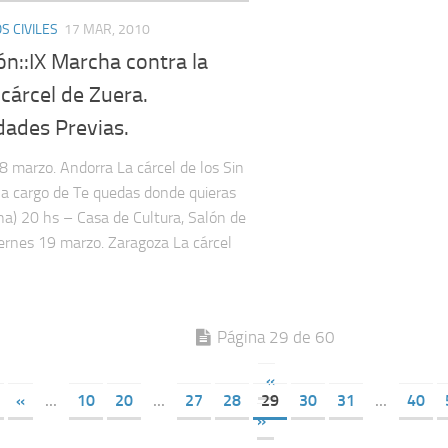
 CIVILES
17 MAR, 2010
ón::IX Marcha contra la
cárcel de Zuera.
dades Previas.
8 marzo. Andorra La cárcel de los Sin
 a cargo de Te quedas donde quieras
na) 20 hs – Casa de Cultura, Salón de
iernes 19 marzo. Zaragoza La cárcel
Página 29 de 60
«
«
...
10
20
...
27
28
29
30
31
...
40
»