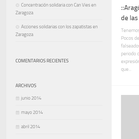
Concentración solidaria con Can Vies en
::Arag
Zaragoza
de las
Acciones solidarias con los zapatistas en
Tenemos 
Zaragoza
Pocos de
falseado
periodo 
COMENTARIOS RECIENTES
expresió
que...
ARCHIVOS
junio 2014
mayo 2014
abril 2014