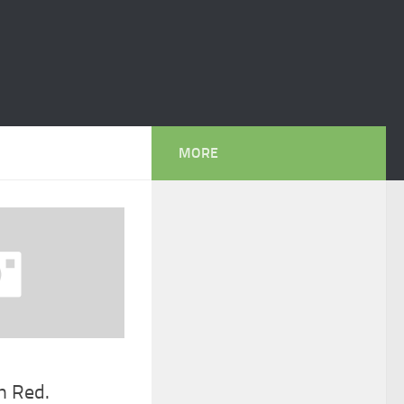
MORE
n Red.